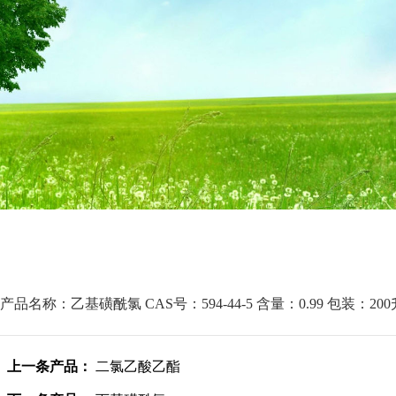
产品名称：乙基磺酰氯
CAS号：594-44-5
含量：0.99
包装：200
上一条产品：
二氯乙酸乙酯