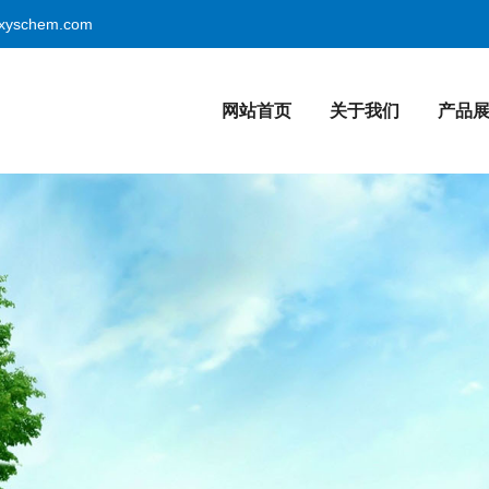
xyschem.com
网站首页
关于我们
产品