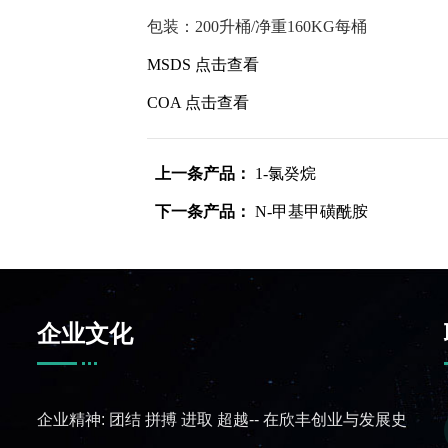
包装：200升桶/净重160KG每桶
MSDS 点击查看
COA 点击查看
上一条产品：
1-氯癸烷
下一条产品：
N-甲基甲磺酰胺
企业文化
企业精神:
团结 拼搏 进取 超越-- 在欣丰创业与发展史