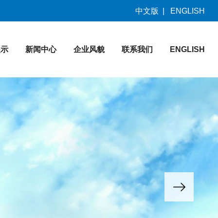
中文版
|
ENGLISH
展示
新闻中心
企业风貌
联系我们
ENGLISH