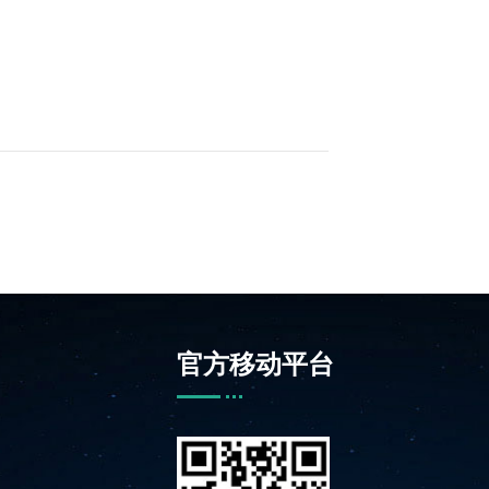
官方移动平台