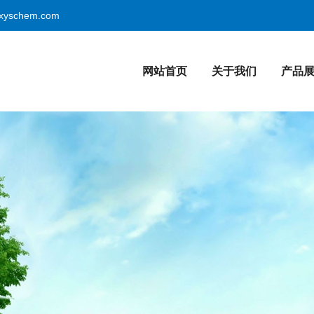
xyschem.com
网站首页
关于我们
产品