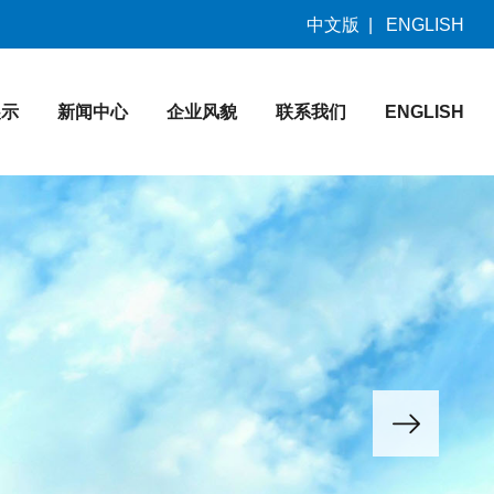
中文版
|
ENGLISH
展示
新闻中心
企业风貌
联系我们
ENGLISH